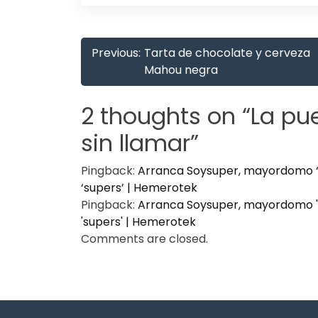
Post
Previous:
Tarta de chocolate y cerveza
navigation
Mahou negra
2 thoughts on “
La pue
sin llamar
”
Pingback:
Arranca Soysuper, mayordomo ‘o
‘supers’ | Hemerotek
Pingback:
Arranca Soysuper, mayordomo 'o
'supers' | Hemerotek
Comments are closed.